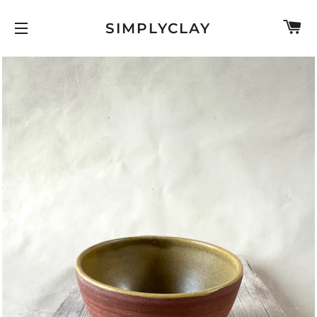
W
SIMPLYCLAY
SITENAVIGATIE